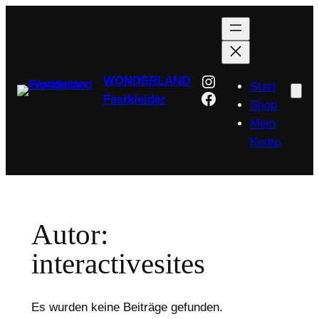
Zum
Inhalt
springen
Instagram
WONDERLAND
Start
Facebook
Festkleider
Shop
Mein
Konto
Autor:
interactivesites
Es wurden keine Beiträge gefunden.