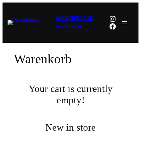
Zum
Inhalt
Instagra
WONDERLAND
springen
Faceboo
Festkleider
Warenkorb
Your cart is currently
empty!
New in store