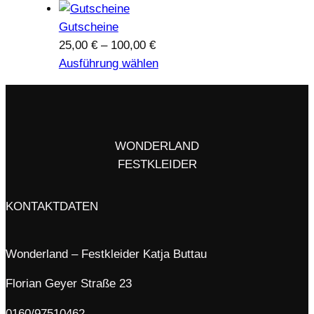
Gutscheine
Preisspanne:
25,00
€
–
100,00
€
25,00 €
Ausführung wählen
bis
100,00 €
WONDERLAND
FESTKLEIDER
KONTAKTDATEN
Wonderland – Festkleider Katja Buttau
Florian Geyer Straße 23
0160/97510462